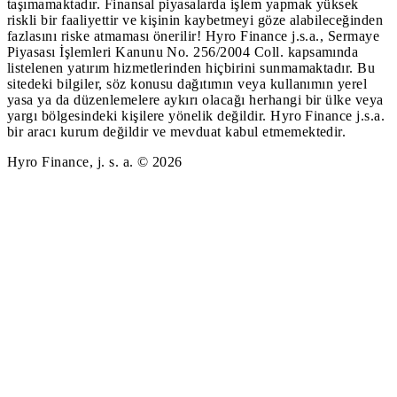
taşımamaktadır. Finansal piyasalarda işlem yapmak yüksek
riskli bir faaliyettir ve kişinin kaybetmeyi göze alabileceğinden
fazlasını riske atmaması önerilir! Hyro Finance j.s.a., Sermaye
Piyasası İşlemleri Kanunu No. 256/2004 Coll. kapsamında
listelenen yatırım hizmetlerinden hiçbirini sunmamaktadır. Bu
sitedeki bilgiler, söz konusu dağıtımın veya kullanımın yerel
yasa ya da düzenlemelere aykırı olacağı herhangi bir ülke veya
yargı bölgesindeki kişilere yönelik değildir. Hyro Finance j.s.a.
bir aracı kurum değildir ve mevduat kabul etmemektedir.
Hyro Finance, j. s. a. © 2026