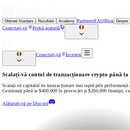
Parteneri
FAQ
Blog
Obțineți finanțare
Rezultate
Academy
Despre
Conectați-vă
Probă gratuită
Conectați-vă
Începeți
Scalați-vă contul de tranzacționare crypto până l
Scalați-vă capitalul de tranzacționare mai rapid prin performanță c
Gestionați până la $400,000 în provocări și $200,000 finanțat, cu
Alăturați-vă pe Discord