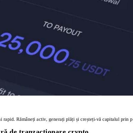
i rapid. Rămâneți activ, generați plăți și creșteți-vă capitalul prin
tră de tranzacționare crypto