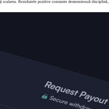
i scalarea. Rezultatele pozitive constante demonstrează disciplină, 