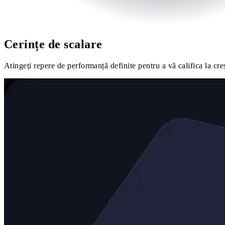
Cerințe de scalare
Atingeți repere de performanță definite pentru a vă califica la cr