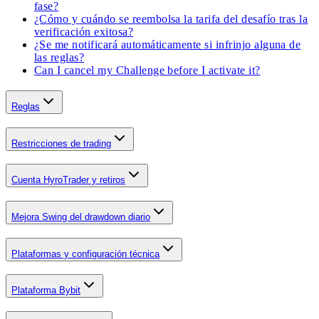
fase?
¿Cómo y cuándo se reembolsa la tarifa del desafío tras la
verificación exitosa?
¿Se me notificará automáticamente si infrinjo alguna de
las reglas?
Can I cancel my Challenge before I activate it?
Reglas
Restricciones de trading
Cuenta HyroTrader y retiros
Mejora Swing del drawdown diario
Plataformas y configuración técnica
Plataforma Bybit