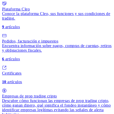
Plataforma Cleo
Conoce la plataforma Cleo, sus funciones y sus condiciones de
trading.
9
artículos
Pedidos, facturación e impuestos
Encuentra información sobre pagos, compras de cuentas, retiros
y obligaciones fiscales.
6
artículos
Certificates
10
artículos
Empresas de prop trading cripto
Descubre cómo funcionan las empresas de prop trading cripto,
cómo ganan dinero, qué significa el fondeo instantáneo y cómo
identificar empresas legítimas evitando las señales de alerta