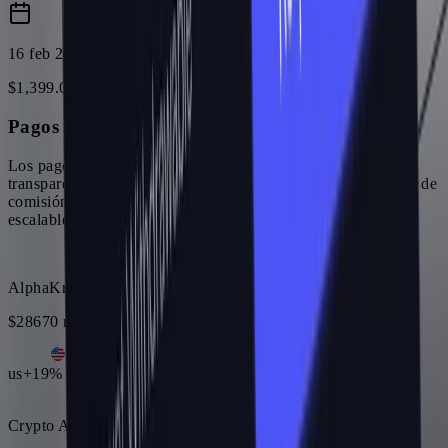
16 feb 2026
$
1,399
.
00
Pagos rápidos a afiliados
Los pagos a afiliados se procesan en pocos días con total
transparencia. A medida que crece tu volumen, hay acuerdos de
comisión personalizados que te dan ingresos confiables y
escalables.
AlphaKrypto
$28670 revenue generated
·
$8601 to you
us
+19% vs. 7d anteriores
Crypto Academy