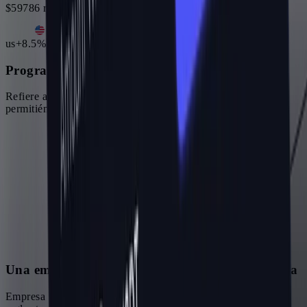
$59786 revenue generated
·
$17935 to you
us
+8.5% vs. 7d anteriores
Programa de subafiliados
Refiere afiliados y gana una parte de sus comisiones,
permitiéndote hacer crecer tu propia red en HyroTrader.
Una empresa de prop trading cripto de confianza
Empresa de prop trading cripto basada en evaluación, con