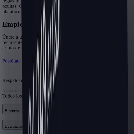
reglas transparentes y pagos confiables, sin condiciones
ocultas. Operativa con dos integraciones de exchange y más
plataformas en camino.
Empieza a ganar con HyroTrader
Únete a una red creciente de socios que generan ingresos
recurrentes a largo plazo con una empresa de prop trading
cripto de confianza.
Postúlate al programa de afiliados
Únete a Discord
Respaldado por la comunidad
Todos los sistemas operativos
Empresa
Evaluación