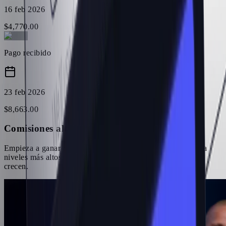
16 feb 2026
$
4,770
.
00
Pago recibido
23 feb 2026
$
8,663
.
00
Comisiones altas y escalables
Empieza a ganar con comisiones competitivas y desbloquea
niveles más altos a medida que tu rendimiento y volumen
crecen.