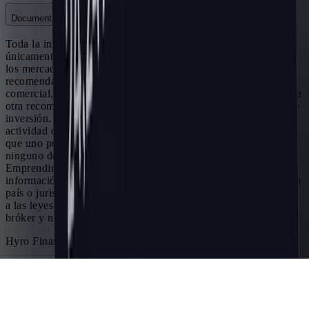
Documentación
Toda la información proporcionada en este sitio está destinada
únicamente a fines educativos relacionados con el trading en
los mercados financieros y no constituye en ningún caso una
recomendación de inversión específica, una recomendación
comercial, un análisis de oportunidades de inversión ni ninguna
otra recomendación general sobre el trading de instrumentos de
inversión. El trading en los mercados financieros es una
actividad de alto riesgo y se aconseja no arriesgar más de lo
que uno puede permitirse perder. Hyro Finance j.s.a. no presta
ninguno de los servicios de inversión enumerados en la Ley de
Emprendimientos del Mercado de Capitales N.º 256/2004. La
información de este sitio no está dirigida a residentes de ningún
país o jurisdicción donde dicha distribución o uso sea contrario
a las leyes o regulaciones locales. Hyro Finance j.s.a. no es un
bróker y no acepta depósitos.
Hyro Finance, j. s. a. © 2026