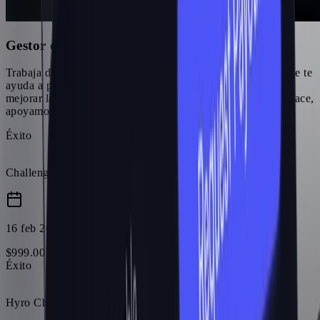
Gestor de contenido dedicado
Trabaja directamente con un gestor de afiliados dedicado que te
ayuda a perfeccionar tu contenido, planificar campañas y
mejorar las conversiones. No solo te proporcionamos un enlace,
apoyamos tu crecimiento.
Éxito
Challenge Refund
16 feb 2026
$
999
.
00
Éxito
Hyro Challenge