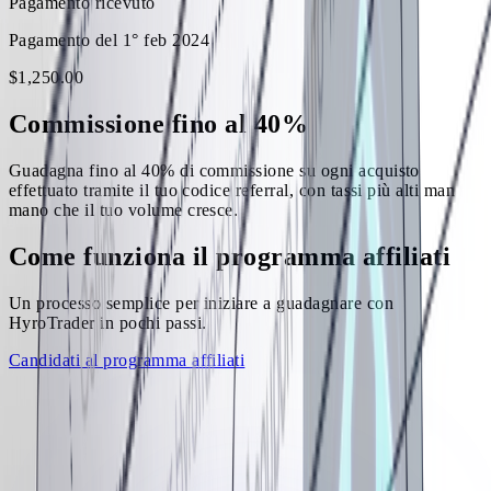
Pagamento ricevuto
Pagamento del 1° feb 2024
$
1,250
.
00
Commissione fino al 40%
Guadagna fino al 40% di commissione su ogni acquisto
effettuato tramite il tuo codice referral, con tassi più alti man
mano che il tuo volume cresce.
Come funziona il programma affiliati
Un processo semplice per iniziare a guadagnare con
HyroTrader in pochi passi.
Candidati al programma affiliati