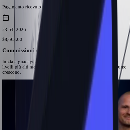
Pagamento ricevuto
23 feb 2026
$
8,663
.
00
Commissioni elevate e scalabili
Inizia a guadagnare con commissioni competitive e sblocca
livelli più alti man mano che le tue performance e il tuo volume
crescono.