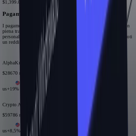
$
1,399
.
00
Pagamenti affiliati rapidi
I pagamenti agli affiliati vengono elaborati in pochi giorni con
piena trasparenza. Sono disponibili accordi di commissione
personalizzati man mano che il tuo volume cresce, garantendoti
un reddito affidabile e scalabile.
AlphaKrypto
$28670 revenue generated
·
$8601 to you
us
+19% vs. 7 gg prec.
Crypto Academy
$59786 revenue generated
·
$17935 to you
us
+8,5% vs. 7 gg prec.