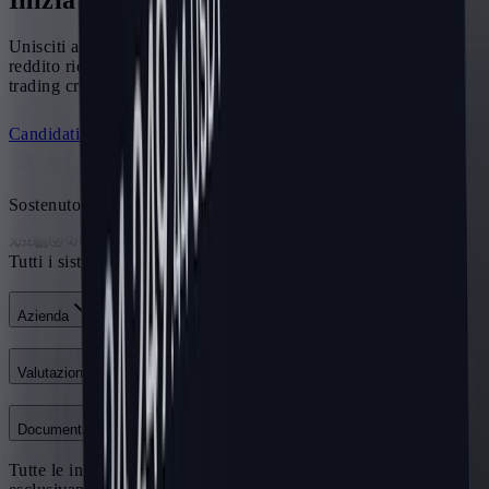
Unisciti a una rete in crescita di partner che costruiscono un
reddito ricorrente a lungo termine con una società di prop
trading crypto affidabile.
Candidati al programma affiliati
Unisciti a Discord
Sostenuto dalla comunità
Tutti i sistemi sono operativi
Azienda
Valutazione
Documentazione
Tutte le informazioni fornite su questo sito sono destinate