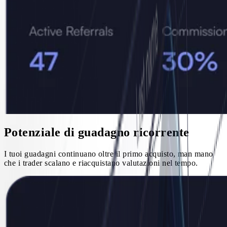
Potenziale di guadagno ricorrente
I tuoi guadagni continuano oltre il primo acquisto, man mano
che i trader scalano e riacquistano valutazioni nel tempo.