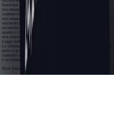
esclusivamente a scopi didattici relativi al trading sui mercati
finanziari e non costituiscono in alcun modo una specifica
raccomandazione di investimento, raccomandazione
commerciale, analisi di opportunità di investimento o
raccomandazione generale simile riguardante il trading di
strumenti di investimento. Il trading nei mercati finanziari è
un'attività ad alto rischio e si consiglia di non rischiare più di
quanto ci si possa permettere di perdere! Hyro Finance j.s.a.
non fornisce nessuno dei servizi di investimento elencati nella
Legge sulle imprese del mercato dei capitali n. 256/2004 Coll.
Le informazioni su questo sito non sono destinate ai residenti in
paesi o giurisdizioni in cui tale distribuzione o utilizzo sarebbe
contrario alle leggi o normative locali. Hyro Finance j.s.a. non
è un broker e non accetta depositi.
Hyro Finance, j. s. a. © 2026