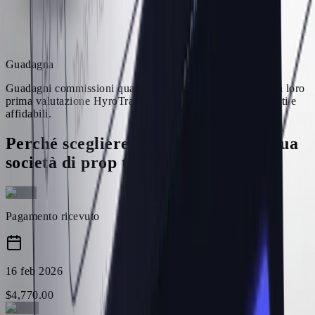
Guadagna
Guadagni commissioni quando i tuoi referral acquistano la loro
prima valutazione HyroTrader. I pagamenti sono trasparenti e
affidabili.
Perché scegliere HyroTrader come tua
società di prop trading crypto?
Pagamento ricevuto
16 feb 2026
$
4,770
.
00