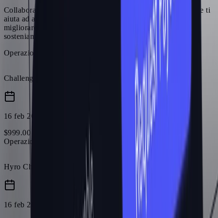
Collabora direttamente con un affiliate manager dedicato che ti
aiuta ad affinare i tuoi contenuti, pianificare le campagne e
migliorare le conversioni. Non ti forniamo solo un link:
sosteniamo la tua crescita.
Operazione riuscita
Challenge Refund
16 feb 2026
$
999
.
00
Operazione riuscita
Hyro Challenge
16 feb 2026