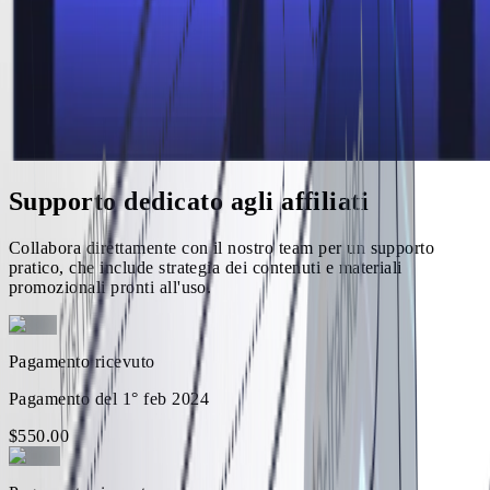
Supporto dedicato agli affiliati
Collabora direttamente con il nostro team per un supporto
pratico, che include strategia dei contenuti e materiali
promozionali pronti all'uso.
Pagamento ricevuto
Pagamento del 1° feb 2024
$
550
.
00