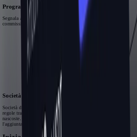
Programma sottoaffiliati
Segnala altri affiliati e guadagna una quota delle loro
commissioni, facendo crescere la tua rete su HyroTrader.
Società di prop trading crypto affidabile
Società di prop trading crypto basata sulla valutazione, con
regole trasparenti e pagamenti affidabili, senza condizioni
nascoste. Attiva su due integrazioni con exchange, con
l'aggiunta di ulteriori piattaforme.
Inizia a guadagnare con HyroTrader