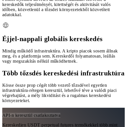
kereskedők teljesítményét, kitettségét és aktivitását valós
időben, közvetlenül a tőzsdei környezetekből közvetített
adatokkal.
Éjjel-nappali globális kereskedés
Mindig működő infrastruktúra. A kripto piacok sosem állnak
meg, és a platformja sem. Kereskedői folyamatosan, leállás
vagy megszakítás nélkül működhetnek.
Több tőzsdés kereskedési infrastruktúra
Kösse össze prop cégét több vezető tőzsdével egyetlen
infrastruktúra-rétegen keresztül, lehetővé téve a valódi piaci
végrehajtást, a mély likviditást és a rugalmas kereskedési
környezeteket.
API-n keresztül csatlakoztatva
Kereskedjen USDT perpetual futures termékekkel több mint