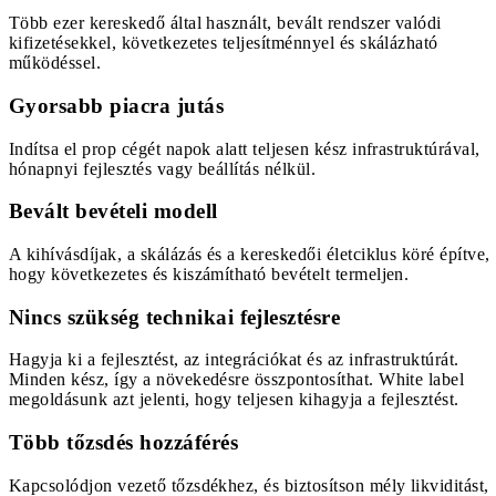
Több ezer kereskedő által használt, bevált rendszer valódi
kifizetésekkel, következetes teljesítménnyel és skálázható
működéssel.
Gyorsabb piacra jutás
Indítsa el prop cégét napok alatt teljesen kész infrastruktúrával,
hónapnyi fejlesztés vagy beállítás nélkül.
Bevált bevételi modell
A kihívásdíjak, a skálázás és a kereskedői életciklus köré építve,
hogy következetes és kiszámítható bevételt termeljen.
Nincs szükség technikai fejlesztésre
Hagyja ki a fejlesztést, az integrációkat és az infrastruktúrát.
Minden kész, így a növekedésre összpontosíthat. White label
megoldásunk azt jelenti, hogy teljesen kihagyja a fejlesztést.
Több tőzsdés hozzáférés
Kapcsolódjon vezető tőzsdékhez, és biztosítson mély likviditást,