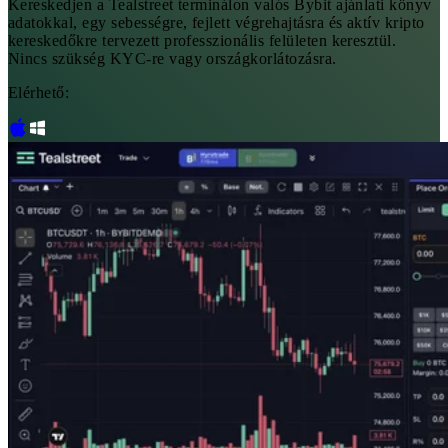
Kereskedjen a Tealstreet terminálon valós Bybit ajánlati könyv
adatokkal, egy sebességre, fejlett végrehajtásra és aktív kripto
kereskedőkre tervezett professzionális felületen keresztül.
Nincs szükség KYC-re vagy országkorlátozásra.
Elérhető: