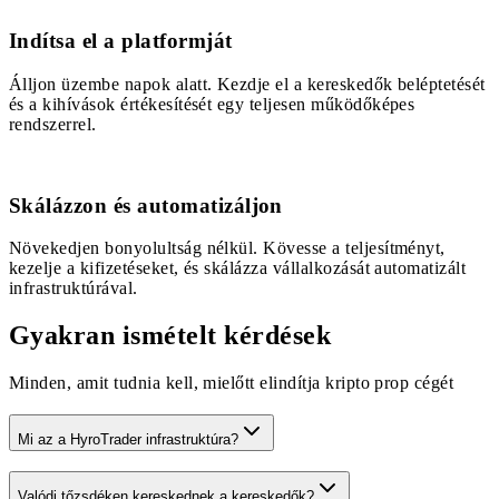
Indítsa el a platformját
Álljon üzembe napok alatt. Kezdje el a kereskedők beléptetését
és a kihívások értékesítését egy teljesen működőképes
rendszerrel.
4
Skálázzon és automatizáljon
Növekedjen bonyolultság nélkül. Kövesse a teljesítményt,
kezelje a kifizetéseket, és skálázza vállalkozását automatizált
infrastruktúrával.
Gyakran ismételt kérdések
Minden, amit tudnia kell, mielőtt elindítja kripto prop cégét
Mi az a HyroTrader infrastruktúra?
Valódi tőzsdéken kereskednek a kereskedők?