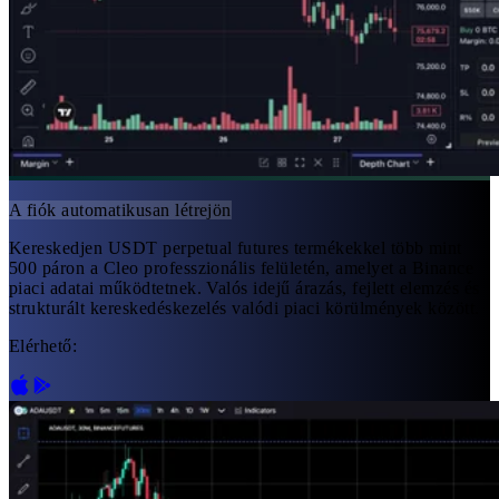
A fiók automatikusan létrejön
Kereskedjen USDT perpetual futures termékekkel több mint
500 páron a Cleo professzionális felületén, amelyet a Binance
piaci adatai működtetnek. Valós idejű árazás, fejlett elemzés és
strukturált kereskedéskezelés valódi piaci körülmények között.
Elérhető: