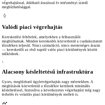
végrehajtással, átlátható árazással és intézményi szintű
megbízhatósággal.
Valódi piaci végrehajtás
Kereskedési feltételek, amelyekben a felhasználói
megbízhatnak. Minden kereskedés közvetlenül a csatlakoztatott
tőzsdéken teljesül. Nincs szimuláció, nincs mesterséges árazás
— kereskedői az első naptól valós piaci körülmények között
működnek.
Alacsony késleltetésű infrastruktúra
Gyors, megbízható ügyletvégrehajtás nagy méretekben. A
megbízások közvetlenül a tőzsdékre kerülnek minimális
késleltetéssel, biztosítva a következetes végrehajtást még nagy
terhelés és volatilis piaci körülmények mellett is.