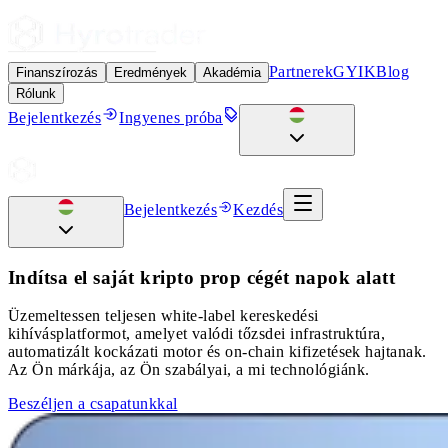
Partnerek
GYIK
Blog
Finanszírozás
Eredmények
Akadémia
Rólunk
Bejelentkezés
Ingyenes próba
Bejelentkezés
Kezdés
Indítsa el saját kripto prop cégét napok alatt
Üzemeltessen teljesen white-label kereskedési
kihívásplatformot, amelyet valódi tőzsdei infrastruktúra,
automatizált kockázati motor és on-chain kifizetések hajtanak.
Az Ön márkája, az Ön szabályai, a mi technológiánk.
Beszéljen a csapatunkkal