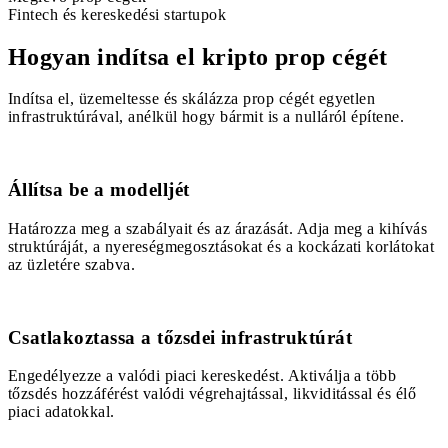
Fintech és kereskedési startupok
Hogyan indítsa el kripto prop cégét
Indítsa el, üzemeltesse és skálázza prop cégét egyetlen
infrastruktúrával, anélkül hogy bármit is a nulláról építene.
1
Állítsa be a modelljét
Határozza meg a szabályait és az árazását. Adja meg a kihívás
struktúráját, a nyereségmegosztásokat és a kockázati korlátokat
az üzletére szabva.
2
Csatlakoztassa a tőzsdei infrastruktúrát
Engedélyezze a valódi piaci kereskedést. Aktiválja a több
tőzsdés hozzáférést valódi végrehajtással, likviditással és élő
piaci adatokkal.
3