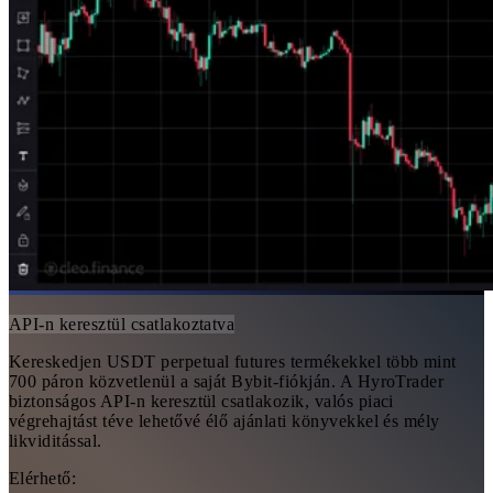
API-n keresztül csatlakoztatva
Kereskedjen USDT perpetual futures termékekkel több mint
700 páron közvetlenül a saját Bybit-fiókján. A HyroTrader
biztonságos API-n keresztül csatlakozik, valós piaci
végrehajtást téve lehetővé élő ajánlati könyvekkel és mély
likviditással.
Elérhető: