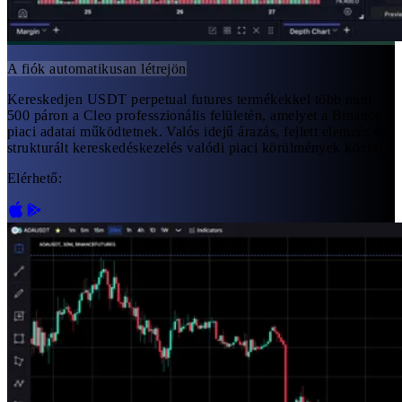
A fiók automatikusan létrejön
Kereskedjen USDT perpetual futures termékekkel több mint
500 páron a Cleo professzionális felületén, amelyet a Binance
piaci adatai működtetnek. Valós idejű árazás, fejlett elemzés és
strukturált kereskedéskezelés valódi piaci körülmények között.
Elérhető: