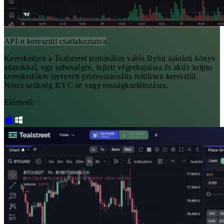
API-n keresztül csatlakoztatva
Kereskedjen a Tealstreet terminálon valós Bybit ajánlati könyv
adatokkal, egy sebességre, fejlett végrehajtásra és aktív kripto
kereskedőkre tervezett professzionális felületen keresztül.
Nincs szükség KYC-re vagy országkorlátozásra.
Elérhető: