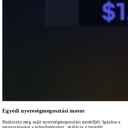
Egyedi nyereségmegosztási motor
Határozza meg saját nyereségmegosztási modelljét. Igazítsa a
megosztásokat a teljesítményhez, skálázza a legjobb