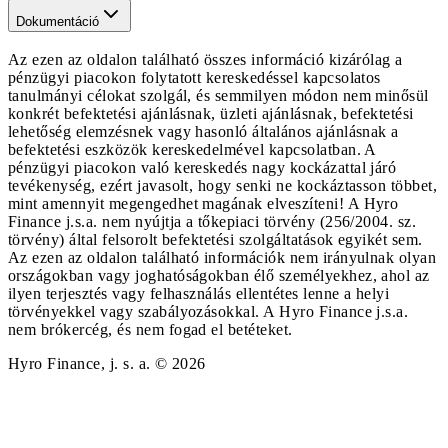
Dokumentáció
Az ezen az oldalon található összes információ kizárólag a
pénzügyi piacokon folytatott kereskedéssel kapcsolatos
tanulmányi célokat szolgál, és semmilyen módon nem minősül
konkrét befektetési ajánlásnak, üzleti ajánlásnak, befektetési
lehetőség elemzésnek vagy hasonló általános ajánlásnak a
befektetési eszközök kereskedelmével kapcsolatban. A
pénzügyi piacokon való kereskedés nagy kockázattal járó
tevékenység, ezért javasolt, hogy senki ne kockáztasson többet,
mint amennyit megengedhet magának elveszíteni! A Hyro
Finance j.s.a. nem nyújtja a tőkepiaci törvény (256/2004. sz.
törvény) által felsorolt befektetési szolgáltatások egyikét sem.
Az ezen az oldalon található információk nem irányulnak olyan
országokban vagy joghatóságokban élő személyekhez, ahol az
ilyen terjesztés vagy felhasználás ellentétes lenne a helyi
törvényekkel vagy szabályozásokkal. A Hyro Finance j.s.a.
nem brókercég, és nem fogad el betéteket.
Hyro Finance, j. s. a. © 2026