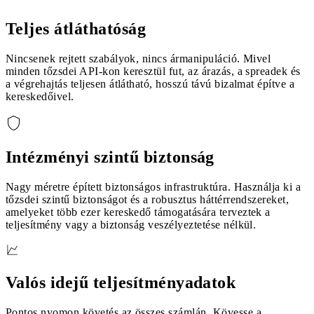
Teljes átláthatóság
Nincsenek rejtett szabályok, nincs ármanipuláció. Mivel
minden tőzsdei API-kon keresztül fut, az árazás, a spreadek és
a végrehajtás teljesen átlátható, hosszú távú bizalmat építve a
kereskedőivel.
Intézményi szintű biztonság
Nagy méretre épített biztonságos infrastruktúra. Használja ki a
tőzsdei szintű biztonságot és a robusztus háttérrendszereket,
amelyeket több ezer kereskedő támogatására terveztek a
teljesítmény vagy a biztonság veszélyeztetése nélkül.
Valós idejű teljesítményadatok
Pontos nyomon követés az összes számlán. Kövesse a