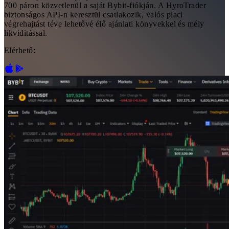
700 páron közvetlenül a saját Bybit-fiókján. A HyroTrader
biztonságos API-n keresztül csatlakozik, valós piaci
végrehajtást téve lehetővé élő ajánlati könyvekkel és mély
likviditással.
Elérhető: