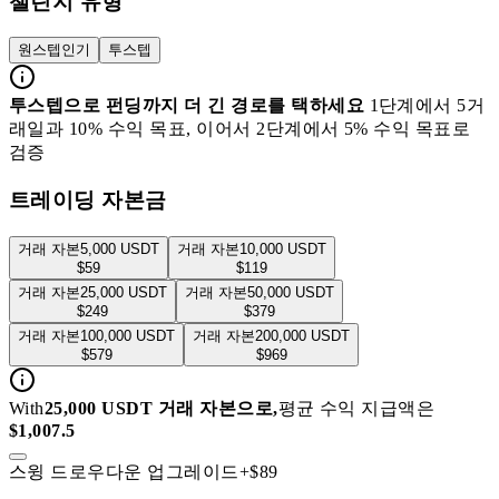
챌린지 유형
원스텝
인기
투스텝
투스텝으로 펀딩까지 더 긴 경로를 택하세요
1단계에서 5거
래일과 10% 수익 목표, 이어서 2단계에서 5% 수익 목표로
검증
트레이딩 자본금
거래 자본
5,000
USDT
거래 자본
10,000
USDT
$
59
$
119
거래 자본
25,000
USDT
거래 자본
50,000
USDT
$
249
$
379
거래 자본
100,000
USDT
거래 자본
200,000
USDT
$
579
$
969
With
25,000 USDT 거래 자본으로,
평균 수익 지급액은
$
1,007.5
스윙 드로우다운 업그레이드
+$
89