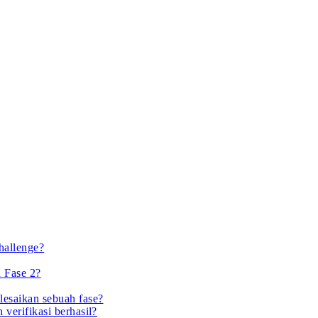
hallenge?
n Fase 2?
lesaikan sebuah fase?
verifikasi berhasil?