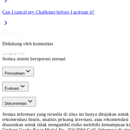
Can I cancel my Challenge before I activate it?
Didukung oleh komunitas
Semua sistem beroperasi normal
Perusahaan
Evaluasi
Dokumentasi
Semua informasi yang tersedia di situs ini hanya ditujukan untu
rekomendasi bisnis, analisis peluang investasi, atau rekomendasi
disarankan untuk tidak mengambil risiko melebihi kemampuan ke
Undang Usaha Pasar Modal No. 256/2004 Coll. Informasi di situs