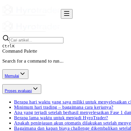
Ctrl
K
Command Palette
Search for a command to run...
Memulai
Proses evaluasi
Berapa hari waktu yang saya miliki untuk menyelesaikan c
Minimum hari trading – bagaimana cara kerjanya?
Apa yang terjadi setelah berhasil menyelesaikan Fase 1 da
Berapa lama waktu untuk menjadi HyroTrader?
Apakah peninjauan akun otomatis dilakukan setelah menye
Bagaimana dan kapan biaya challenge dikembalikan setelah 