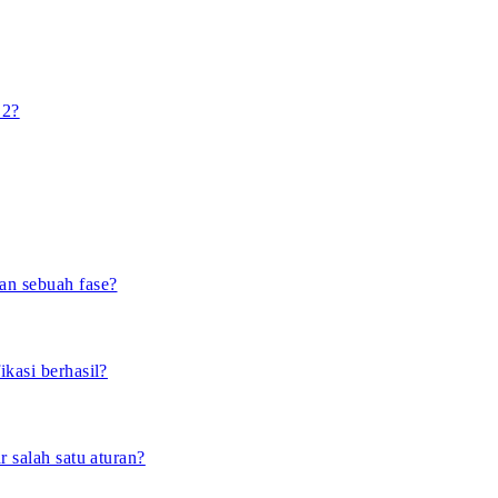
 2?
an sebuah fase?
kasi berhasil?
r salah satu aturan?