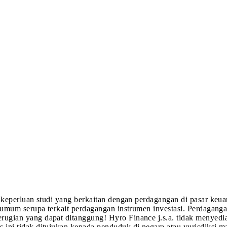
k keperluan studi yang berkaitan dengan perdagangan di pasar keua
 umum serupa terkait perdagangan instrumen investasi. Perdagangan
rugian yang dapat ditanggung! Hyro Finance j.s.a. tidak menyedi
 ini tidak ditujukan kepada penduduk di negara atau yurisdiksi 