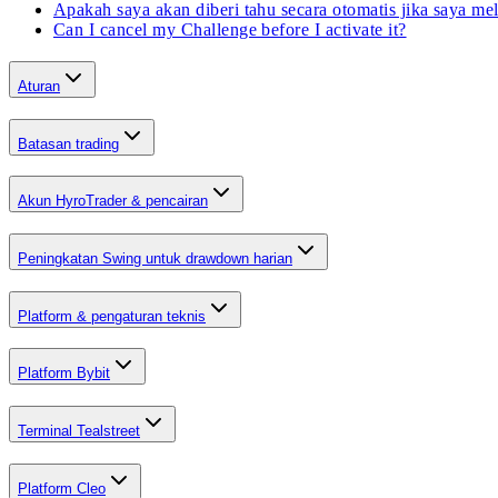
Apakah saya akan diberi tahu secara otomatis jika saya mel
Can I cancel my Challenge before I activate it?
Aturan
Batasan trading
Akun HyroTrader & pencairan
Peningkatan Swing untuk drawdown harian
Platform & pengaturan teknis
Platform Bybit
Terminal Tealstreet
Platform Cleo