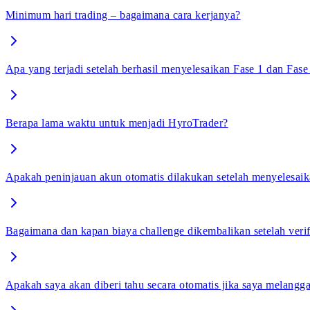
Minimum hari trading – bagaimana cara kerjanya?
Apa yang terjadi setelah berhasil menyelesaikan Fase 1 dan Fase
Berapa lama waktu untuk menjadi HyroTrader?
Apakah peninjauan akun otomatis dilakukan setelah menyelesaik
Bagaimana dan kapan biaya challenge dikembalikan setelah verifi
Apakah saya akan diberi tahu secara otomatis jika saya melangga