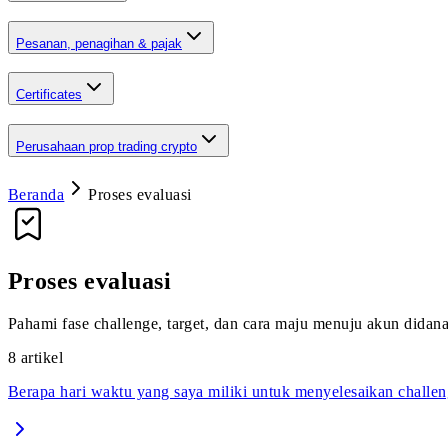
Pesanan, penagihan & pajak
Certificates
Perusahaan prop trading crypto
Beranda
Proses evaluasi
Proses evaluasi
Pahami fase challenge, target, dan cara maju menuju akun didana
8
artikel
Berapa hari waktu yang saya miliki untuk menyelesaikan challe