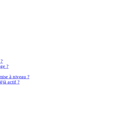
 ?
nge ?
mise à niveau ?
éjà actif ?