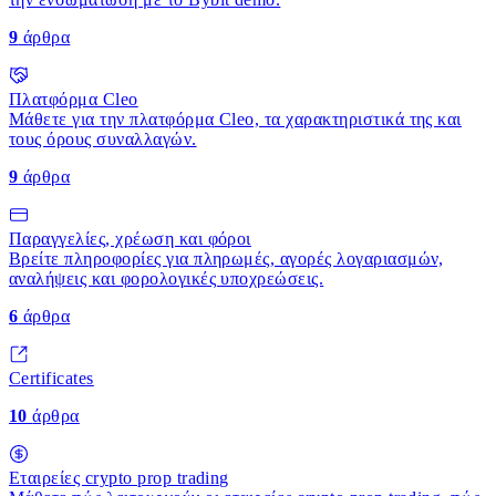
9
άρθρα
Πλατφόρμα Cleo
Μάθετε για την πλατφόρμα Cleo, τα χαρακτηριστικά της και
τους όρους συναλλαγών.
9
άρθρα
Παραγγελίες, χρέωση και φόροι
Βρείτε πληροφορίες για πληρωμές, αγορές λογαριασμών,
αναλήψεις και φορολογικές υποχρεώσεις.
6
άρθρα
Certificates
10
άρθρα
Εταιρείες crypto prop trading