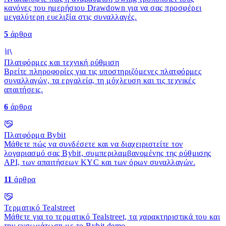
κανόνες του ημερήσιου Drawdown για να σας προσφέρει
μεγαλύτερη ευελιξία στις συναλλαγές.
5
άρθρα
Πλατφόρμες και τεχνική ρύθμιση
Βρείτε πληροφορίες για τις υποστηριζόμενες πλατφόρμες
συναλλαγών, τα εργαλεία, τη μόχλευση και τις τεχνικές
απαιτήσεις.
6
άρθρα
Πλατφόρμα Bybit
Μάθετε πώς να συνδέσετε και να διαχειριστείτε τον
λογαριασμό σας Bybit, συμπεριλαμβανομένης της ρύθμισης
API, των απαιτήσεων KYC και των όρων συναλλαγών.
11
άρθρα
Τερματικό Tealstreet
Μάθετε για το τερματικό Tealstreet, τα χαρακτηριστικά του και
την ενσωμάτωση με το Bybit demo.