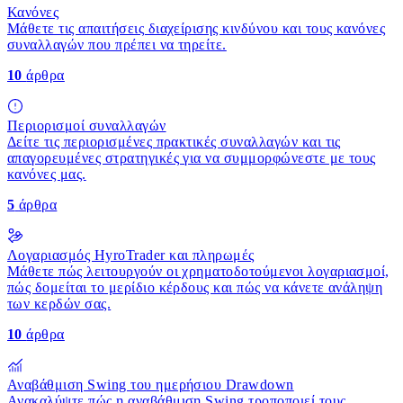
Κανόνες
Μάθετε τις απαιτήσεις διαχείρισης κινδύνου και τους κανόνες
συναλλαγών που πρέπει να τηρείτε.
10
άρθρα
Περιορισμοί συναλλαγών
Δείτε τις περιορισμένες πρακτικές συναλλαγών και τις
απαγορευμένες στρατηγικές για να συμμορφώνεστε με τους
κανόνες μας.
5
άρθρα
Λογαριασμός HyroTrader και πληρωμές
Μάθετε πώς λειτουργούν οι χρηματοδοτούμενοι λογαριασμοί,
πώς δομείται το μερίδιο κέρδους και πώς να κάνετε ανάληψη
των κερδών σας.
10
άρθρα
Αναβάθμιση Swing του ημερήσιου Drawdown
Ανακαλύψτε πώς η αναβάθμιση Swing τροποποιεί τους