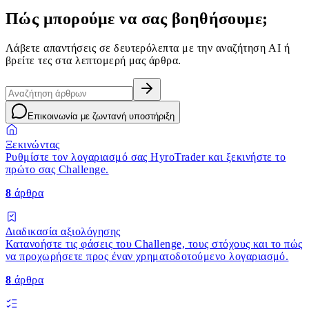
Πώς μπορούμε να σας βοηθήσουμε;
Λάβετε απαντήσεις σε δευτερόλεπτα με την αναζήτηση AI ή
βρείτε τες στα λεπτομερή μας άρθρα.
Επικοινωνία με ζωντανή υποστήριξη
Ξεκινώντας
Ρυθμίστε τον λογαριασμό σας HyroTrader και ξεκινήστε το
πρώτο σας Challenge.
8
άρθρα
Διαδικασία αξιολόγησης
Κατανοήστε τις φάσεις του Challenge, τους στόχους και το πώς
να προχωρήσετε προς έναν χρηματοδοτούμενο λογαριασμό.
8
άρθρα