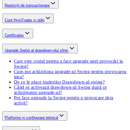
Restricții de tranzacționare
Cont HyroTrader și plăți
Certificates
Upgrade Swing al drawdown-ului zilnic
Care este costul pentru a face upgrade unei provocări la
Swing?
Cum pot achiziționa upgrade-ul Swing pentru provocarea
mea?
De ce le place traderilor Drawdown-ul swing?
Când se activează drawdown-ul Swing după ce
achiziționez upgrade-ul?
Pot face upgrade la Swing pentru o provocare deja
activă?
Platforme și configurare tehnică