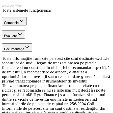
Toate sistemele funcționează
Companie
Evaluare
Documentație
Toate informațiile furnizate pe acest site sunt destinate exclusiv
scopurilor de studiu legate de tranzacționarea pe piețele
financiare și nu constituie în niciun fel o recomandare specifică
de investiții, o recomandare de afaceri, o analiză a
oportunităților de investiții sau o recomandare generală similară
privind tranzacționarea instrumentelor de investiții.
Tranzacționarea pe piețele financiare este o activitate cu risc
ridicat și se recomandă să nu se riște mai mult decât își poate
permite să piardă! Hyro Finance j.s.a. nu furnizează niciunul
dintre serviciile de investiții enumerate în Legea privind
întreprinderile de pe piața de capital nr. 256/2004 Coll.
Informațiile de pe acest site nu sunt destinate rezidenților din
nicio țară sau jurisdicție în care o astfel de distribuție sau