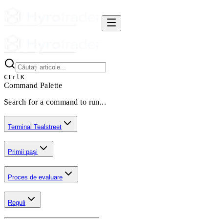
Ctrl
K
Command Palette
Search for a command to run...
Terminal Tealstreet
Primii pași
Proces de evaluare
Reguli