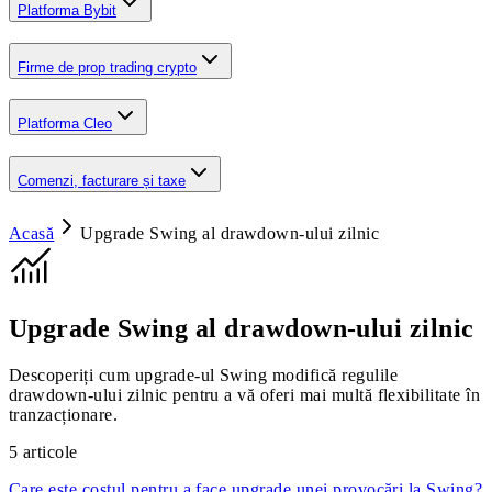
Platforma Bybit
Firme de prop trading crypto
Platforma Cleo
Comenzi, facturare și taxe
Acasă
Upgrade Swing al drawdown-ului zilnic
Upgrade Swing al drawdown-ului zilnic
Descoperiți cum upgrade-ul Swing modifică regulile
drawdown-ului zilnic pentru a vă oferi mai multă flexibilitate în
tranzacționare.
5
articole
Care este costul pentru a face upgrade unei provocări la Swing?