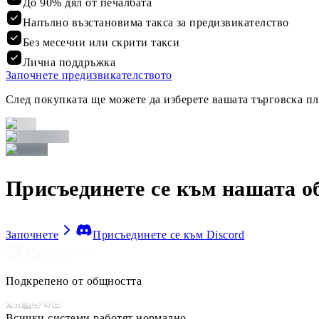
До 90% дял от печалбата
Напълно възстановима такса за предизвикателство
Без месечни или скрити такси
Лична поддръжка
Започнете предизвикателството
След покупката ще можете да изберете вашата търговска п
Присъединете се към нашата о
Започнете
Присъединете се към Discord
Подкрепено от общността
Всички системи работят нормално