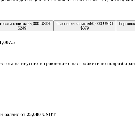
говски капитал
25,000
USDT
Търговски капитал
50,000
USDT
Търговск
$
249
$
379
1,007.5
естота на неуспех в сравнение с настройките по подразбиран
н баланс от
25,000 USDT