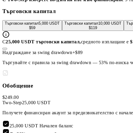
Търговски капитал
Търговски капитал
5,000
USDT
Търговски капитал
10,000
USDT
Тър
$
59
$
119
С
25,000 USDT търговски капитал,
средното изплащане е
$
Надграждане за swing drawdown
+$
89
Търгувайте с правила за swing drawdown — 53% по-ниска ч
Обобщение
$
249
.
00
Two-Step
25,000 USDT
Получете финансиран акаунт за предизвикателство с начале
25,000 USDT Начален баланс