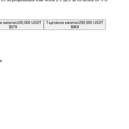
и капитал
100,000
USDT
Търговски капитал
200,000
USDT
$
579
$
969
е