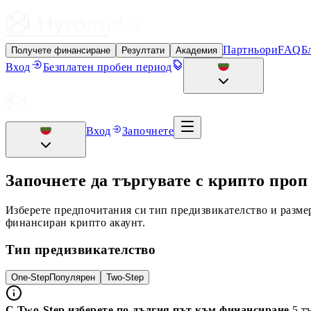
Партньори
FAQ
Б
Получете финансиране
Резултати
Академия
Вход
Безплатен пробен период
Вход
Започнете
Започнете да търгувате с крипто про
Изберете предпочитания си тип предизвикателство и размер
финансиран крипто акаунт.
Тип предизвикателство
One-Step
Популярен
Two-Step
С Two-Step изберете по-дългия път към финансиране
5 т