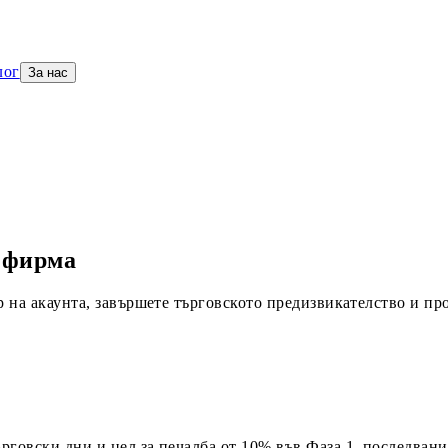
лог
За нас
п фирма
 на акаунта, завършете търговското предизвикателство и про
ърговски дни и цел за печалба от 10% във Фаза 1, последвани