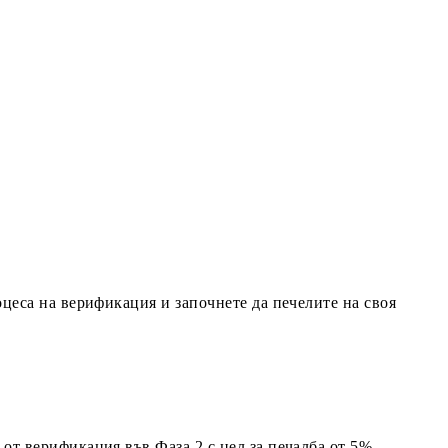
цеса на верификация и започнете да печелите на своя
 от верификация във Фаза 2 с цел за печалба от 5%